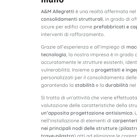
A&M Allegretti
è una realtà affermata nel 
consolidamenti strutturali
, in grado di of
sicure per edifici come
prefabbricati e c
interventi di rafforzamento.
Grazie all’esperienza e all’impiego di
macc
tecnologia
, la nostra impresa è in grado 
accuratamente le strutture esistenti, ident
vulnerabilità. Insieme a
progettisti e inge
personalizzati per il consolidamento delle 
garantendo la
stabilità
e la
durabilità
nel
Si tratta di un’attività che viene effettua
valutazione delle caratteristiche della st
un’apposita progettazione antisismica
. 
nell’installazione di elementi di
carpenter
nei principali nodi delle strutture
(
pilastr
trave-pilastro
) atti ad eliminare le carenz