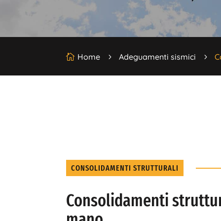
Home
Adeguamenti sismici
C

5
5
CONSOLIDAMENTI STRUTTURALI
Consolidamenti struttura
mano