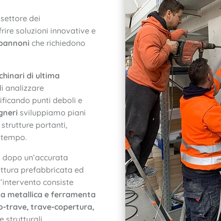
settore dei
frire soluzioni innovative e
apannoni
che richiedono
hinari di ultima
di analizzare
ificando punti deboli e
gneri
sviluppiamo piani
strutture portanti,
 tempo.
ta dopo un’accurata
ruttura prefabbricata ed
L’intervento consiste
ia metallica e ferramenta
o-trave, trave-copertura,
e strutturali.