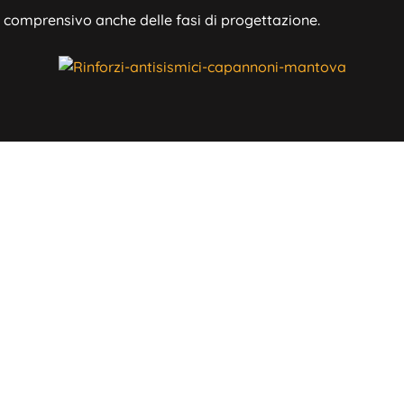
, comprensivo anche delle fasi di progettazione.
ori informazioni?
 con A&M Allegretti Srl.
Telefono
Whats


oma Nord
347 5330635
347 53
 Località