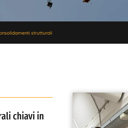
onsolidamenti strutturali
li chiavi in