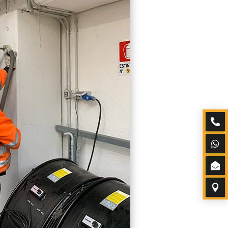



