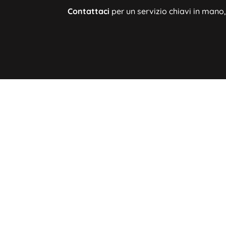
Contattaci
per un servizio chiavi in mano
Hai bisogno di ulteri
Non esitare a metterti in contatto
Sede

Via R
212/I,